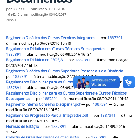
por
1887391
—
publicado
06/09/2016
16h42,
última modificação
06/02/2017
20h50
Regimento Didático dos Cursos Técnicos Integrados
—
por
1887391
—
última modificação 06/09/2016 15h49
Regulamento Didático dos Cursos Técnicos Subsequentes
—
por
1887391
— última modificação 06/09/2016 16h31
Regulamento Didático do PROEJA
—
por
1887391
— última modificação
06/02/2017 16h18
Regimento Didático dos Cursos Superiores Presenciais e a Distância
—
por
1887391
— última modificação 24/04/2017 14h42
Regulamento Disciplinar para os Cursos Técnicos Integrados
—
por
1887391
— última modificação 08/09/2016 19h47
Regulamento Disciplinar para os Cursos Superiores e Cursos Técnicos
Subsequentes
—
por
1887391
— última modificação 08/09/2016 19h43
Regimento Interno Conselho Disciplinar.pdf
—
por
1887391
— última
modificação 08/09/2016 19h52
Regulamento Progressão Parcial Integrados.pdf
—
por
1887391
— última
modificação 08/09/2016 19h52
Normas de Estágio
—
por
1887391
— última modificação 14/09/2016
15h42
Colação de Grau dos cursos de graduação
—
por
1887391
— última