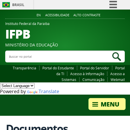
BRASIL
Simplifique!
EN
ACESSIBILIDADE
ALTO CONTRASTE
Comunica BR
Instituto Federal da Paraiba
IFPB
Participe
Acesso à informação
MINISTÉRIO DA EDUCAÇÃO
Legislação
Buscar no portal
Bus
Canais
Transparência
Portal do Estudante
Portal do Servidor
Portal
da TI
Acesso à Informação
Acesso a
Sistemas
Comunicação
Webmail
Powered by
Translate
Documentos