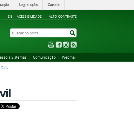
mação
Legislação
Canais
EN
ACESSIBILIDADE
ALTO CONTRASTE
Buscar no portal
Buscar no portal
YouTube
Facebook
Instagram
RSS
esso a Sistemas
Comunicação
Webmail
CIVIL
vil