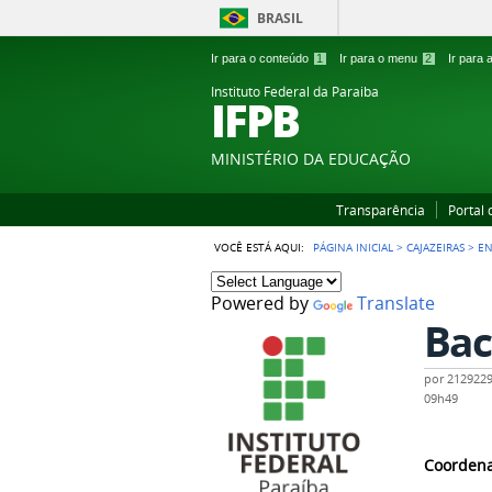
BRASIL
Ir para o conteúdo
1
Ir para o menu
2
Ir para
Instituto Federal da Paraiba
IFPB
MINISTÉRIO DA EDUCAÇÃO
Transparência
Portal
VOCÊ ESTÁ AQUI:
PÁGINA INICIAL
>
CAJAZEIRAS
>
EN
Powered by
Translate
Bac
por
212922
09h49
Coorden