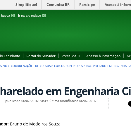
Simplifique!
Comunica BR
Participe
Acesso à infor
 a busca
3
Ir para o rodapé
4
 do Estudante
Portal do Servidor
Portal da TI
Acesso à Informação
Ac
SINO
>
COORDENAÇÕES DE CURSOS
>
CURSOS SUPERIORES
>
BACHARELADO EM ENGENHARIA 
harelado em Engenharia Ci
9
—
publicado
06/07/2016 09h49,
última modificação
06/07/2016
ador
: Bruno de Medeiros Souza