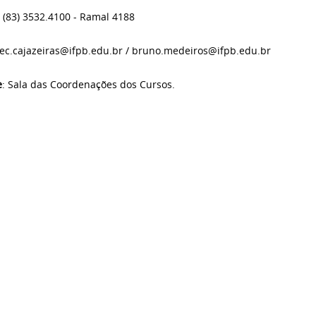
: (83) 3532.4100 - Ramal 4188
bec.cajazeiras@ifpb.edu.br / bruno.medeiros@ifpb.edu.br
e
: Sala das Coordenações dos Cursos.