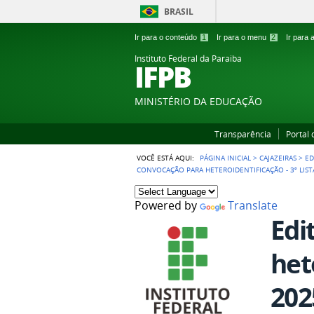
BRASIL
Ir para o conteúdo
1
Ir para o menu
2
Ir para
Instituto Federal da Paraiba
IFPB
MINISTÉRIO DA EDUCAÇÃO
Transparência
Portal
VOCÊ ESTÁ AQUI:
PÁGINA INICIAL
>
CAJAZEIRAS
>
ED
CONVOCAÇÃO PARA HETEROIDENTIFICAÇÃO - 3ª LISTA
Powered by
Translate
Edi
het
202