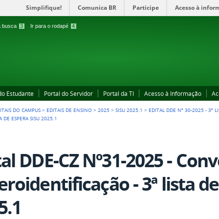
Simplifique!
Comunica BR
Participe
Acesso à infor
 a busca
3
Ir para o rodapé
4
 do Estudante
Portal do Servidor
Portal da TI
Acesso à Informação
Ac
ITAIS DO CAMPUS
>
EDITAIS DE ENSINO
>
2025
>
SISU 2025.1
>
EDITAL DDE Nº 30-2025 - 3ª L
 DE ESPERA SISU 2025.1
tal DDE-CZ Nº31-2025 - Con
eroidentificação - 3ª lista d
5.1