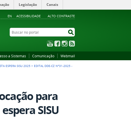
mação
Legislação
Canais
EN
ACESSIBILIDADE
ALTO CONTRASTE
Buscar no portal
Buscar no portal
YouTube
Facebook
Instagram
RSS
esso a Sistemas
Comunicação
Webmail
ISTA ESPERA SISU 2025
>
EDITAL DDE-CZ Nº31-2025 -
vocação para
e espera SISU