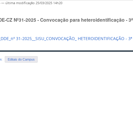
5
—
última modificação
25/03/2025 14h20
DE-CZ Nº31-2025 - Convocação para heteroidentificação - 3ª
_DDE_nº 31-2025__SISU_CONVOCAÇÃO_ HETEROIDENTIFICAÇÃO - 3ª
em:
Editais do Campus