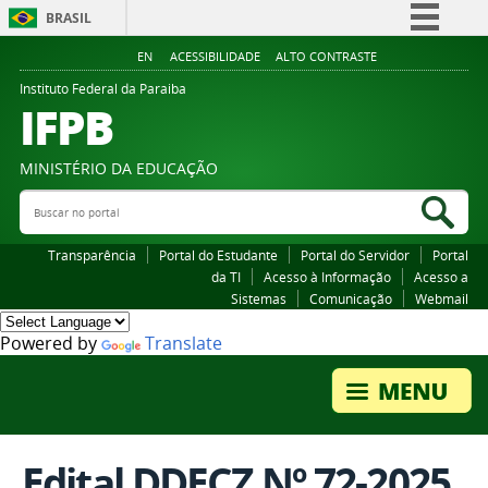
BRASIL
Simplifique!
EN
ACESSIBILIDADE
ALTO CONTRASTE
Comunica BR
Instituto Federal da Paraiba
IFPB
Participe
Acesso à informação
MINISTÉRIO DA EDUCAÇÃO
Legislação
Buscar no portal
Bus
Canais
Transparência
Portal do Estudante
Portal do Servidor
Portal
da TI
Acesso à Informação
Acesso a
Sistemas
Comunicação
Webmail
Powered by
Translate
Edital DDECZ Nº 72-2025