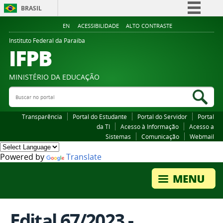
BRASIL
Simplifique!
EN
ACESSIBILIDADE
ALTO CONTRASTE
Comunica BR
Instituto Federal da Paraiba
IFPB
Participe
Acesso à informação
MINISTÉRIO DA EDUCAÇÃO
Legislação
Buscar no portal
Bus
Canais
Transparência
Portal do Estudante
Portal do Servidor
Portal
da TI
Acesso à Informação
Acesso a
Sistemas
Comunicação
Webmail
Powered by
Translate
Edital 67/2023 -