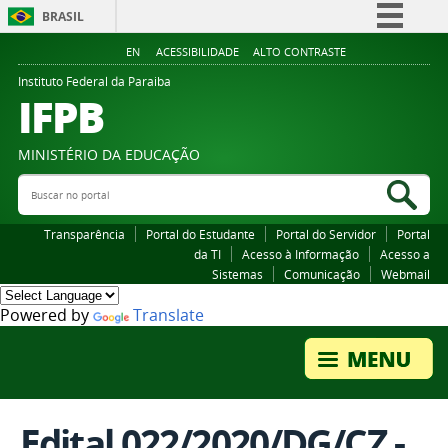
BRASIL
Simplifique!
EN
ACESSIBILIDADE
ALTO CONTRASTE
Comunica BR
Instituto Federal da Paraiba
IFPB
Participe
Acesso à informação
MINISTÉRIO DA EDUCAÇÃO
Legislação
Buscar no portal
Bus
Canais
Transparência
Portal do Estudante
Portal do Servidor
Portal
da TI
Acesso à Informação
Acesso a
Sistemas
Comunicação
Webmail
Powered by
Translate
Edital 022/2020/DG/CZ -