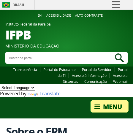
BRASIL
Simplifique!
EN
ACESSIBILIDADE
ALTO CONTRASTE
Comunica BR
Instituto Federal da Paraiba
IFPB
Participe
Acesso à informação
MINISTÉRIO DA EDUCAÇÃO
Legislação
Buscar no portal
Bus
Canais
Transparência
Portal do Estudante
Portal do Servidor
Portal
da TI
Acesso à Informação
Acesso a
Sistemas
Comunicação
Webmail
Powered by
Translate
Sobre o EPM