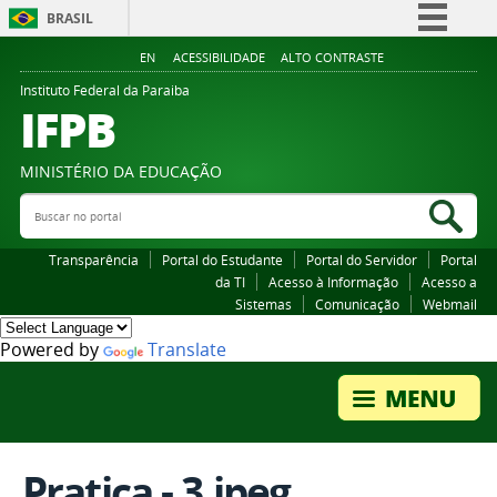
BRASIL
Simplifique!
EN
ACESSIBILIDADE
ALTO CONTRASTE
Comunica BR
Instituto Federal da Paraiba
IFPB
Participe
Acesso à informação
MINISTÉRIO DA EDUCAÇÃO
Legislação
Buscar no portal
Bus
Canais
Transparência
Portal do Estudante
Portal do Servidor
Portal
da TI
Acesso à Informação
Acesso a
Sistemas
Comunicação
Webmail
Powered by
Translate
Pratica - 3.jpeg