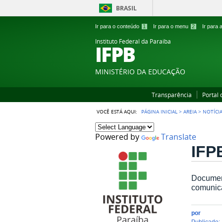
BRASIL
Ir para o conteúdo
1
Ir para o menu
2
Ir para
Instituto Federal da Paraiba
IFPB
MINISTÉRIO DA EDUCAÇÃO
Transparência
Portal
VOCÊ ESTÁ AQUI:
PÁGINA INICIAL
>
AREIA
>
NOTÍCI
Powered by
Translate
IFPB
Document
comunic
por
publicado
: