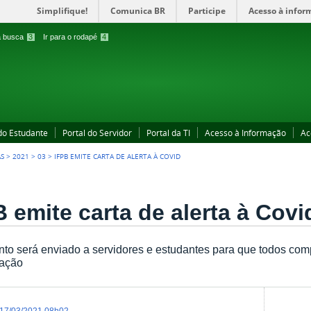
Simplifique!
Comunica BR
Participe
Acesso à infor
 a busca
3
Ir para o rodapé
4
 do Estudante
Portal do Servidor
Portal da TI
Acesso à Informação
Ac
AS
>
2021
>
03
>
IFPB EMITE CARTA DE ALERTA À COVID
 emite carta de alerta à Covi
o será enviado a servidores e estudantes para que todos com
ação
17/03/2021 08h02