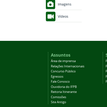
Imagens
Vídeos
Assuntos
Área de imprensa
Relações Internacionais
P
Concurso Público
P
Egressos
P
Fale Conosco
Ouvidoria do IFPB
Reitoria Itinerante
Comissões
Site Antigo