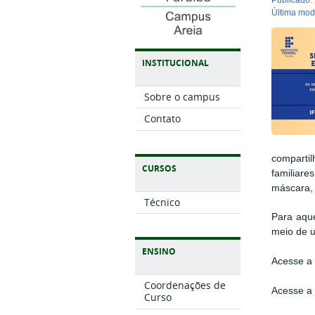
última mo
INSTITUCIONAL
Sobre o campus
Contato
compartil
CURSOS
familiar
máscara, 
Técnico
Para aque
meio de u
ENSINO
Acesse 
Coordenações de
Acesse 
Curso