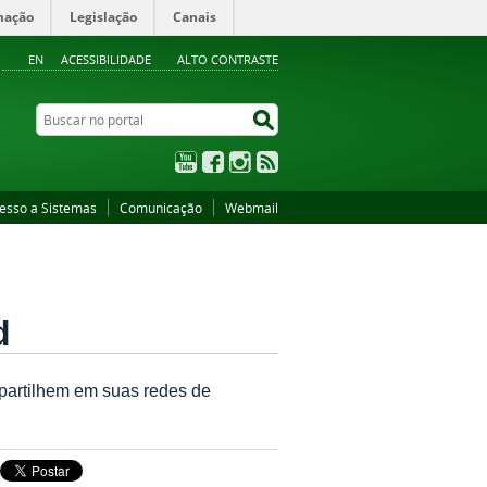
mação
Legislação
Canais
EN
ACESSIBILIDADE
ALTO CONTRASTE
Buscar no portal
Buscar no portal
YouTube
Facebook
Instagram
RSS
esso a Sistemas
Comunicação
Webmail
d
partilhem em suas redes de