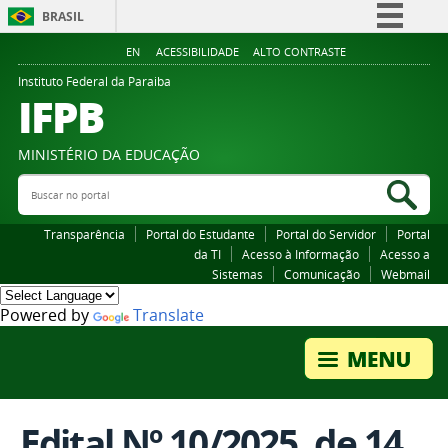
BRASIL
Simplifique!
EN
ACESSIBILIDADE
ALTO CONTRASTE
Comunica BR
Instituto Federal da Paraiba
IFPB
Participe
Acesso à informação
MINISTÉRIO DA EDUCAÇÃO
Legislação
Buscar no portal
Bus
Canais
Transparência
Portal do Estudante
Portal do Servidor
Portal
da TI
Acesso à Informação
Acesso a
Sistemas
Comunicação
Webmail
Powered by
Translate
Edital Nº 10/2025, de 14