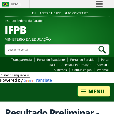
BRASIL
Simplifique!
EN
ACESSIBILIDADE
ALTO CONTRASTE
Comunica BR
Instituto Federal da Paraiba
IFPB
Participe
Acesso à informação
MINISTÉRIO DA EDUCAÇÃO
Legislação
Buscar no portal
Bus
Canais
Transparência
Portal do Estudante
Portal do Servidor
Portal
da TI
Acesso à Informação
Acesso a
Sistemas
Comunicação
Webmail
Powered by
Translate
Resultado Preliminar -