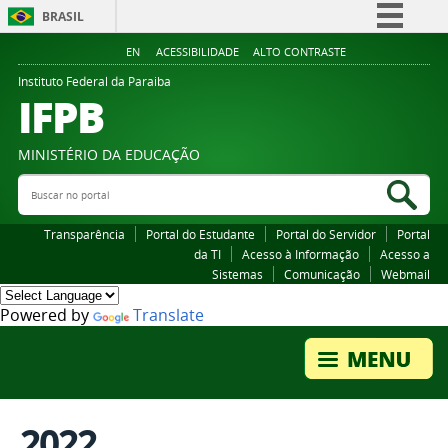
BRASIL
Simplifique!
EN
ACESSIBILIDADE
ALTO CONTRASTE
Comunica BR
Instituto Federal da Paraiba
IFPB
Participe
Acesso à informação
MINISTÉRIO DA EDUCAÇÃO
Legislação
Buscar no portal
Bus
Canais
Transparência
Portal do Estudante
Portal do Servidor
Portal
da TI
Acesso à Informação
Acesso a
Sistemas
Comunicação
Webmail
Powered by
Translate
2022