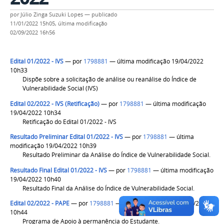
por
Júlio Zinga Suzuki Lopes
—
publicado
11/01/2022 15h05,
última modificação
02/09/2022 16h56
Edital 01/2022 - IVS
—
por
1798881
— última modificação 19/04/2022
10h33
Dispõe sobre a solicitação de análise ou reanálise do Índice de
Vulnerabilidade Social (IVS)
Edital 02/2022 - IVS (Retificação)
—
por
1798881
— última modificação
19/04/2022 10h34
Retificação do Edital 01/2022 - IVS
Resultado Preliminar Edital 01/2022 - IVS
—
por
1798881
— última
modificação 19/04/2022 10h39
Resultado Preliminar da Análise do Índice de Vulnerabilidade Social.
Resultado Final Edital 01/2022 - IVS
—
por
1798881
— última modificação
19/04/2022 10h40
Resultado Final da Análise do Índice de Vulnerabilidade Social.
Edital 02/2022 - PAPE
—
por
1798881
— última modificação 19/04/2022
10h44
Programa de Apoio à permanência do Estudante.